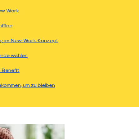
ew Work
ffice
ing im New-Work-Konzept
ende wählen
 Benefit
gekommen, um zu bleiben