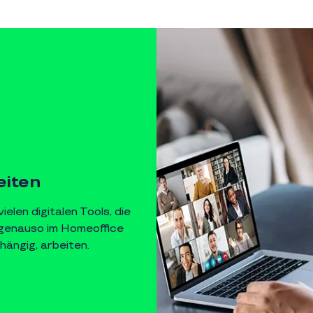
eiten
elen digitalen Tools, die
 genauso im Homeoffice
ängig, arbeiten.