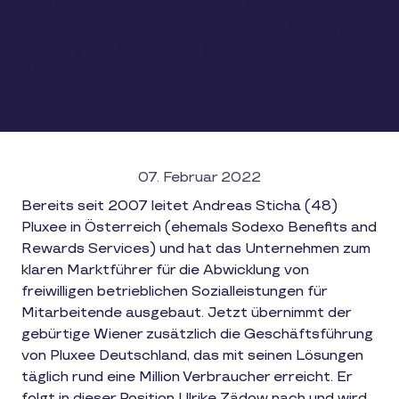
zusätzlich zu seiner Funktion als Geschäftsführer
von Pluxee Austria aus. Digitalisierung, Employer
Branding und Klimaschutz stehen auf seiner
Agenda.
07. Februar 2022
Bereits seit 2007 leitet Andreas Sticha (48)
Pluxee in Österreich (ehemals Sodexo Benefits and
Rewards Services) und hat das Unternehmen zum
klaren Marktführer für die Abwicklung von
freiwilligen betrieblichen Sozialleistungen für
Mitarbeitende ausgebaut. Jetzt übernimmt der
gebürtige Wiener zusätzlich die Geschäftsführung
von Pluxee Deutschland, das mit seinen Lösungen
täglich rund eine Million Verbraucher erreicht. Er
folgt in dieser Position Ulrike Zädow nach und wird