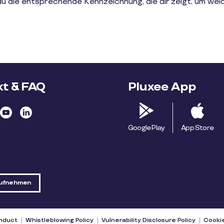
du die entsprechende Kennzeichnung, die dir zeigt, um wel
t & FAQ
Pluxee App
Google Play
App Store
aufnehmen
onduct
Whistleblowing Policy
Vulnerability Disclosure Policy
Cookie