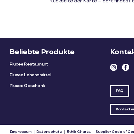
Rückseite der Karte – dort findest 
Beliebte Produkte
Kontak
Pluxee Restaurant
Pluxee Lebensmittel
Pluxee Geschenk
FAQ
Kontakt 
Impressum
Datenschutz
Ethik Charta
Supplier Code of C