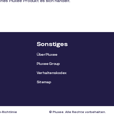
ches Pluxee Produkt es sich handelt.
Sonstiges
Über Pluxee
Pluxee Group
Verhaltenskodex
Sitemap
-Richtlinie
© Pluxee. Alle Rechte vorbehalten.