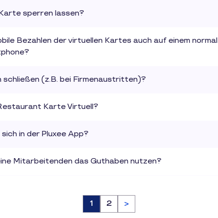
 Karte sperren lassen?
obile Bezahlen der virtuellen Kartes auch auf einem norm
rtphone?
 schließen (z.B. bei Firmenaustritten)?
Restaurant Karte Virtuell?
 sich in der Pluxee App?
ine Mitarbeitenden das Guthaben nutzen?
Seite
1
Seite
2
>