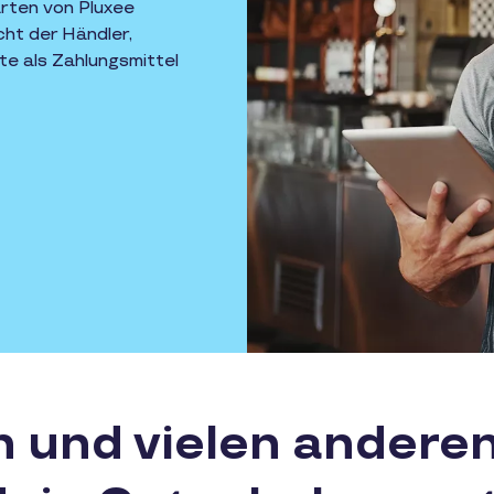
arten von Pluxee
cht der Händler,
e als Zahlungsmittel
n und vielen andere