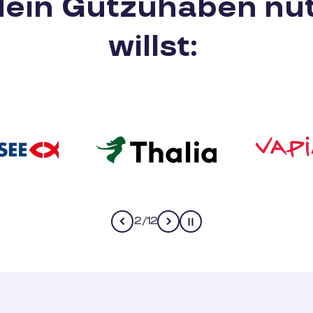
dein Gutzuhaben nut
willst:
2
/
12
Pause